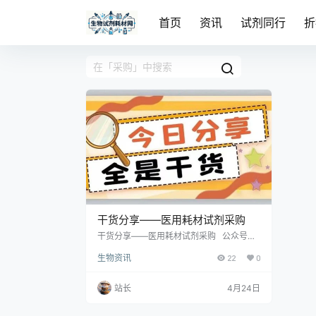
首页
资讯
试剂同行
折
干货分享——医用耗材试剂采购
干货分享——医用耗材试剂采购 公众号来
源：医讯导航 https://mp.weixin.qq.com/s/
生物资讯
22
0
a07cixnv9SpZBAnBqmUUng（查看原
文）
站长
4月24日