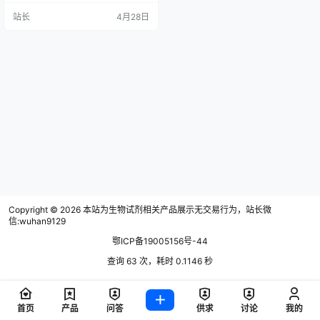
内容及时验收，对重要试剂进行关
站长
4月28日
键技术参数检验。大批量采购可进
行抽检，不同批次须分别抽检。
Copyright © 2026
本站为生物试剂相关产品展示无交易行为，站长微
信:wuhan9129
鄂ICP备19005156号-44
查询 63 次，耗时 0.1146 秒
首页
产品
问答
供求
讨论
我的