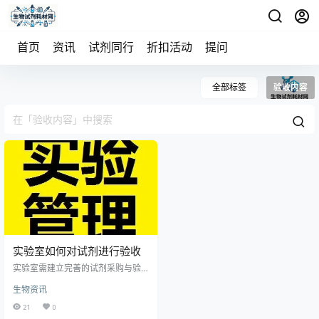
首页
资讯
试剂同行
折扣活动
提问
全部标签
验收内容
实验室如何对试剂进行验收
实验室需建立完善的试剂采购与验
收制度。通过招标确定供应商后，
生物资讯
应签订明确供货时限与质量要求的
合同，并可协商分批或长期供货。
21
0
试剂到货后，由使用部门依据验收