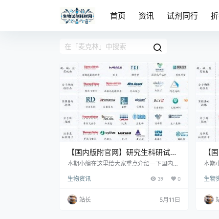
首页
资讯
试剂同行
折
【国内版附官网】研究生科研试剂
【国
选购：纯度 / 批次 / 溶剂一次讲清
选购
本期小编在这里给大家重点介绍一下国内的
本期
知名试剂商、耗材厂家，总结优势与不足，
知名
生物资讯
39
0
生物
仅供参考。科研试剂品种繁多，科研试剂主
仅供
要分为化学试剂和生物试剂两大类，实验耗
要分
材具有高频复购特点，专用耗材技术门槛较
材具
站长
5月11日
高。实验耗材可以分为通用耗材、专用耗
高。
材、实验动物。
材、