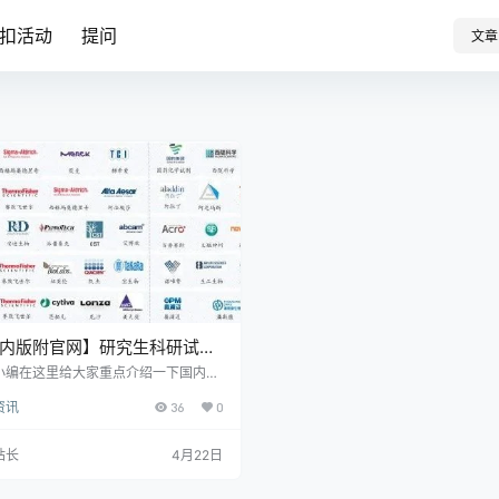
扣活动
提问
文章
内版附官网】研究生科研试剂
：纯度 / 批次 / 溶剂一次讲清
小编在这里给大家重点介绍一下国内的
试剂商、耗材厂家，总结优势与不足，
资讯
36
0
参考。科研试剂品种繁多，科研试剂主
为化学试剂和生物试剂两大类，实验耗
有高频复购特点，专用耗材技术门槛较
站长
4月22日
实验耗材可以分为通用耗材、专用耗
实验动物。