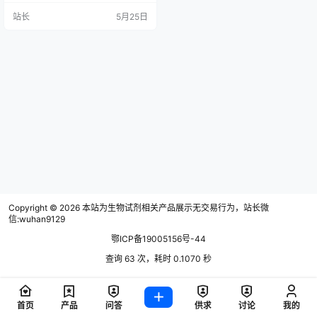
CA试剂形成紫色络合物，并在562
站长
5月25日
nm处测吸光度的原理，提供标准化
操作流程。试剂盒适用于酶标仪和
分光光度计，通过稀释标准品、配
制工作液、加样、孵育后检测，推
荐使用四参数模型拟合标准曲线计
算浓度。该试剂盒线性范围宽、重
复性好，广泛用于…
Copyright © 2026
本站为生物试剂相关产品展示无交易行为，站长微
信:wuhan9129
鄂ICP备19005156号-44
查询 63 次，耗时 0.1070 秒
首页
产品
问答
供求
讨论
我的