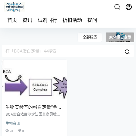
首页
资讯
试剂同行
折扣活动
提问
全部标签
BCA蛋白定量
生物实验室的蛋白定量“金标
准”：BCA试剂盒完全解析
BCA蛋白浓度测定法因其高灵敏
度、抗干扰性强和操作简便，成为
生物资讯
实验室蛋白定量的经典方法。IPHA
SE开发的BCA试剂盒基于蛋白质在
23
0
碱性条件下还原Cu²⁺为Cu⁺，再与B