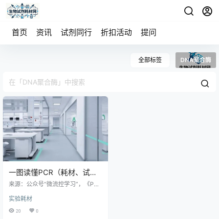
首页
资讯
试剂同行
折扣活动
提问
全部标签
DNA聚合酶
一图读懂PCR（耗材、试
剂、仪器）的前世今生（销
来源：公众号“微流控学习”，《PCR
售必备）
耗材篇（微流控芯片）》 聚合酶链
实验耗材
式反应（Polymerase Chain Reacti
on，简称PCR）是分子生物学领域
20
0
的一项革命性技术，自1985年由美