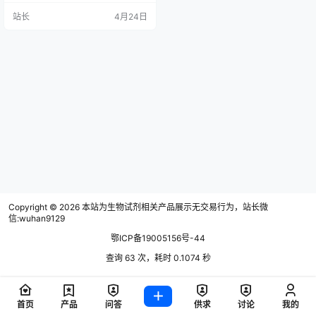
国科学家Kary Mullis发明以来，已
站长
4月24日
广泛应用于基因克隆、DNA序列分
析、基因突变分析、遗传病诊断、
肿瘤检测等多个领域。PCR技术的
核心在于通过特定的引物，在DNA
聚合酶的作用下，将待扩增的DNA
片段进行指…
Copyright © 2026
本站为生物试剂相关产品展示无交易行为，站长微
信:wuhan9129
鄂ICP备19005156号-44
查询 63 次，耗时 0.1074 秒
首页
产品
问答
供求
讨论
我的