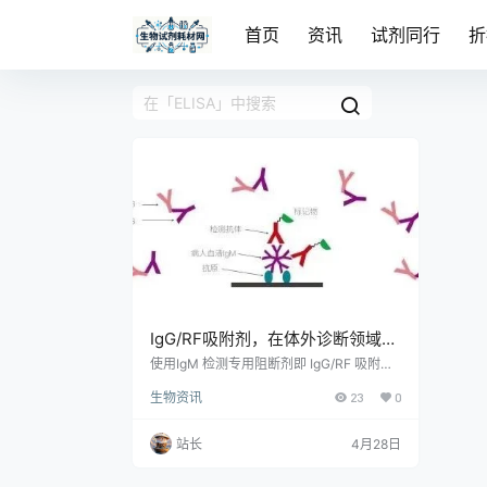
首页
资讯
试剂同行
折
IgG/RF吸附剂，在体外诊断领域推
荐用于IgM抗体检测产品试剂盒开
使用IgM 检测专用阻断剂即 IgG/RF 吸附
剂，对样本进行预处理，去除上述可能产生
发与生产中
生物资讯
23
0
干扰的物质，是提高检测特异性和灵敏性以
及稳定性最简单、快速的方法。
站长
4月28日