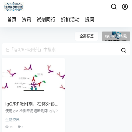
首页
资讯
试剂同行
折扣活动
提问
全部标签
IgG/RF吸附剂
IgG/RF吸附剂，在体外诊断
领域推荐用于IgM抗体检测产
使用IgM 检测专用阻断剂即 IgG/RF
品试剂盒开发与生产中
吸附剂，对样本进行预处理，去除
生物资讯
上述可能产生干扰的物质，是提高
检测特异性和灵敏性以及稳定性最
23
0
简单、快速的方法。