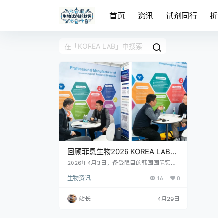
首页
资讯
试剂同行
折
回顾菲恩生物2026 KOREA LAB圆
满结束
2026年4月3日，备受瞩目的韩国国际实验
室及分析仪器展览会（KOREA LAB）圆满
生物资讯
16
0
结束。作为深耕生命科学领域的企业，菲恩
生物携多款核心产品精彩亮相，不仅展示了
强大的创新实力，更与全球同行深入交流，
站长
4月29日
为未来的合作与发展奠定了坚实基础。 KO
REA LAB作为国际实验室设备及技术领域的
标杆性盛会，历经多年发展，已成为全球实