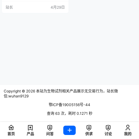
作流程中，还是进行定制开发，我
站长
4月29日
们的团队具备专业知识，能够帮助
设计具有成本效益且可扩展的合理
解决方案。 试剂分装 使用 Flex 分装
工作站，您可以将样品或试剂从 2、
12 或 15 mL 离心管中自动分装到 9
6 孔板中。该工作站可自动执行…
Copyright © 2026
本站为生物试剂相关产品展示无交易行为，站长微
信:wuhan9129
鄂ICP备19005156号-44
查询 63 次，耗时 0.1271 秒
首页
产品
问答
供求
讨论
我的