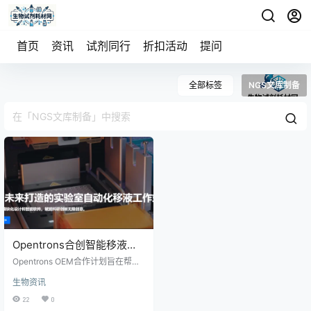
首页
资讯
试剂同行
折扣活动
提问
全部标签
NGS文库制备
Opentrons合创智能移液工
作站
Opentrons OEM合作计划旨在帮助
我们的合作伙伴创建自动化解决方
生物资讯
案，以满足其客户的需求。无论是
开发带有经过验证协议的品牌系
22
0
统，将自动移液平台集成到现有工