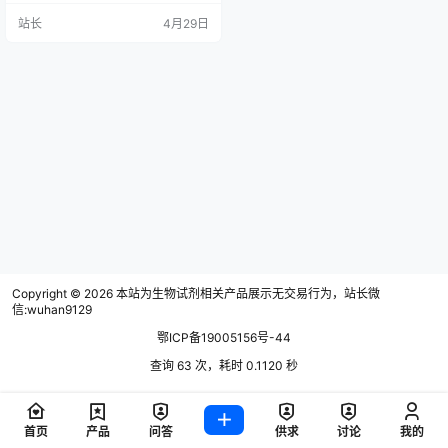
作流程中，还是进行定制开发，我
站长
4月29日
们的团队具备专业知识，能够帮助
设计具有成本效益且可扩展的合理
解决方案。 试剂分装 使用 Flex 分装
工作站，您可以将样品或试剂从 2、
12 或 15 mL 离心管中自动分装到 9
6 孔板中。该工作站可自动执行…
Copyright © 2026
本站为生物试剂相关产品展示无交易行为，站长微
信:wuhan9129
鄂ICP备19005156号-44
查询 63 次，耗时 0.1120 秒
首页
产品
问答
供求
讨论
我的