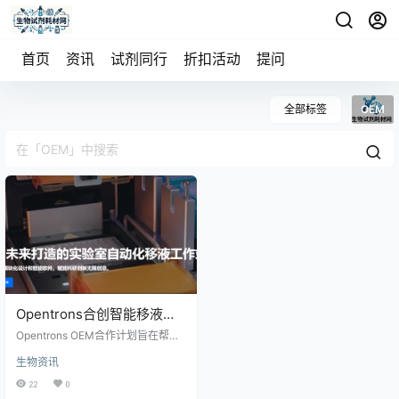
首页
资讯
试剂同行
折扣活动
提问
全部标签
OEM
Opentrons合创智能移液工
作站
Opentrons OEM合作计划旨在帮助
我们的合作伙伴创建自动化解决方
生物资讯
案，以满足其客户的需求。无论是
开发带有经过验证协议的品牌系
22
0
统，将自动移液平台集成到现有工