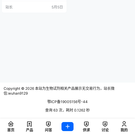
其质量与规范性意义非凡。而早期
站长
5月5日
由中华人民共和国卫生部颁发的部
标准WS1-364(B-123)-91，显然不
能满足鲎试剂的多元化应用和快速
发展的需要。为此需要迫切建立多
方法学且有针对性统一的鲎试剂标
准。 我司厦门鲎生科积极深度参与
《药品检验检测机构 凝…
Copyright © 2026
本站为生物试剂相关产品展示无交易行为，站长微
信:wuhan9129
鄂ICP备19005156号-44
查询 63 次，耗时 0.1262 秒
首页
产品
问答
供求
讨论
我的