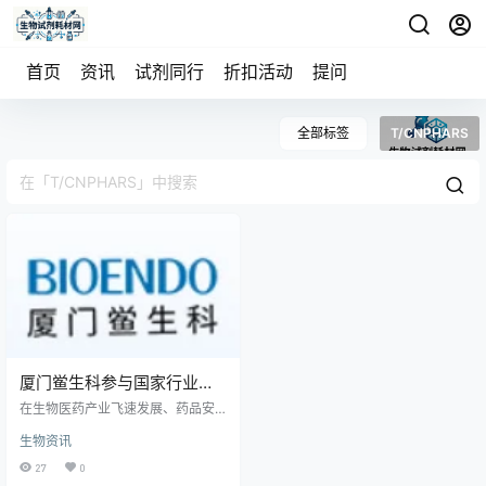
首页
资讯
试剂同行
折扣活动
提问
全部标签
T/CNPHARS
厦门鲎生科参与国家行业团
体标准建设，赋能产业高质
在生物医药产业飞速发展、药品安
量发展
全管控日趋严格的当下，鲎试剂作
生物资讯
为药品、生物制品、医疗器械细菌
内毒素检测的核心试剂，是保障医
27
0
疗用药安全不可或缺的关键产品，