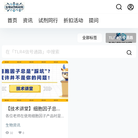
首页
资讯
试剂同行
折扣活动
提问
全部标签
TLR4信号通路
【技术讲堂】细胞因子总
是"踩坑"？或许并不是你的
各位老师在使用细胞因子产品时是
问题！
否会有这样的问题：x26quot;同样
生物资讯
的操作步骤，为什么实验数据总是
不稳定？x26quot;x26quot;换了新
32
0
批次的细胞因子，实验结果却难以