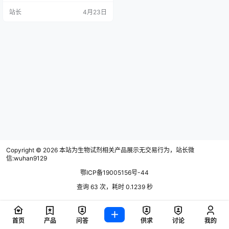
复现……x26quot;x26quot;明明按照
站长
4月23日
文献/说明书参数操作，信号却时有
时无。x26quot;
Copyright © 2026
本站为生物试剂相关产品展示无交易行为，站长微
信:wuhan9129
鄂ICP备19005156号-44
查询 63 次，耗时 0.1239 秒
首页
产品
问答
供求
讨论
我的