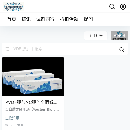
首页
资讯
试剂同行
折扣活动
提问
全部标签
VDF 膜
PVDF膜与NC膜的全面解
析：原理、差异及应用场景
蛋白质免疫印迹（Western Blot，W
B）实验中，转膜是连接电泳与检测
生物资讯
的核心环节，膜的选择直接决定蛋
白结合效率、信号强度、背景噪音
17
0
及实验成本。硝酸纤维素膜（NC