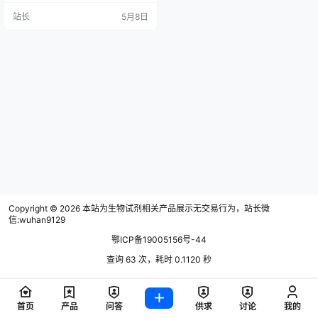
膜）与聚偏氟乙烯膜（PVDF膜）作
站长
5月8日
为WB实验主流固相载体，理化性质
与适用场景差异显著，本文从原
理、性能、应用及选择策略维度，
系统解析二者核心区别。 一、基本
原理与化学性质 1. NC膜（硝酸纤维
素膜） NC膜是最早应用于WB实验
的固相…
Copyright © 2026
本站为生物试剂相关产品展示无交易行为，站长微
信:wuhan9129
鄂ICP备19005156号-44
查询 63 次，耗时 0.1120 秒
首页
产品
问答
供求
讨论
我的