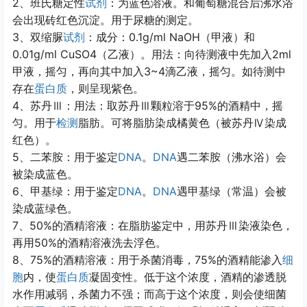
2
、班氏糖定性
试剂
：为蓝色溶液。和葡萄糖混合后沸水浴
会出现砖红色沉淀。用于尿糖的测定。
3
0.1g/ml NaOH
、双缩脲
试剂
：成分：
（甲液）和
0.01g/ml CuSO
4
2ml
（乙液）。用法：向待测液中先加入
3~4
甲液，摇匀，再向其中加入
滴乙液，摇匀。如待测中
存在
蛋白质
，则呈现紫色。
4
95%
、苏丹
Ⅲ
：用法：取苏丹
Ⅲ
颗粒溶于
的酒精中，摇
匀。用于
检测
脂肪。可将脂肪染成橘黄色（被苏丹
Ⅳ
染成
红色）。
5
DNA
DNA
、二苯胺：用于鉴定
。
遇二苯胺（沸水浴）会
被染成蓝色。
6
DNA
DNA
、甲基绿：用于鉴定
。
遇甲基绿（常温）会被
染成蓝绿色。
7
50%
、
的酒精溶液：在脂肪鉴定中，用苏丹
Ⅲ
染液染色，
50%
再用
的酒精溶液洗去浮色。
8
75%
75%
、
的酒精溶液：用于杀菌消毒，
的酒精能渗入
细
胞
内，使
蛋白质
凝固变性。低于这个浓度，酒精的渗透脱
水作用减弱，杀菌力不强；而高于这个浓度，则会使细菌