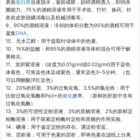
表面
蛋白质
迅速脱水，凝固成膜，妨碍酒精透入，削弱杀
75
菌能力。
％的酒精溶液常用于手术前、打针、换药、针
灸前皮肤脱碘消毒以及机械消毒等。
9
95%
95%
、
的酒精溶液：冷却的体积分数为
的酒精可用于
DNA
凝集
。
15
、无水乙醇：用于提取叶绿体中的色素。
10
15%
95%
、
的盐酸：和
的酒精溶液等体积混合可用于解
离根尖。
11
(
0.01g/ml
0.02g/ml)
、龙胆紫溶液：
浓度为
或
用于染色
3~5
体着色，可将染色体染成紫色，通常染色
分钟。（也
可以用醋酸洋红染色）
12
20%
3%
3.5%
、
的肝脏、
的过氧化氢、
的氯化铁：用于
Fe
3+
比较过氧化氢酶和
的
催化
效率。（新鲜的肝脏中含有
过氧化氢酶）
13
3%
3%
2%
、
的可溶性淀粉溶液、
的蔗糖溶液、
的新鲜淀
粉酶溶液：用于探索淀粉酶对淀粉和蔗糖的作用实验。
14
、碘液：用于鉴定淀粉的存在。遇淀粉变蓝。
16
、层析液：可用于色素的层析，即将色素在滤纸上分离