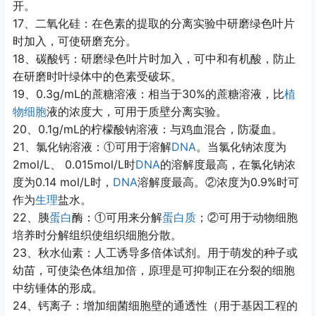
开。
17
、二氧化硅：在色素的提取的分离实验中研磨绿色叶片
时加入，可使研磨充分。
18
、碳酸钙：研磨绿色叶片时加入，可中和有机酸，防止
在研磨时叶绿体中的色素受破坏。
19
0.3g/mL
30%
、
的蔗糖溶液：相当于
的蔗糖溶液，比
植
物
细胞
液的浓度大，可用于质壁分离实验。
20
0.1g/mL
、
的柠檬酸钠溶液：与鸡血混合，防凝血。
21
DNA
、氯化钠溶液：
①
可用于溶解
。当氯化钠浓度为
2mol/L
0.015mol/L
DNA
、
时
的溶解度最高，在氯化钠浓
0.14 mol/L
DNA
0.9%
度为
时，
溶解度最高。
②
浓度为
时可
作为
生理
盐水。
22
、胰
蛋白
酶：
①
可用来分解
蛋白质
；
②
可用于动物细胞
培养时分解组织使组织细胞分散。
23
、秋水仙素：人工诱导多倍体试剂。用于萌发的种子或
幼苗，可使染色体组加倍，原理是可抑制正在分裂的细胞
中纺锤体的形成。
24
、钙离子：增加细菌细胞壁的通透性（用于基因工程的