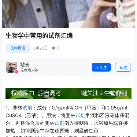
生物学中常用的试剂汇编
0
生物资讯
5月23日
站长
关注
私信
元老级人物
1
0.1g/mlNaOH
0.05g/ml
、斐林
试剂
：
成分：
（甲液）和
CuSO
4
（乙液）。用法：将斐林
试剂
甲液和乙液等体积混
合，再将混合后的斐林
试剂
倒入待测液，水浴加热或直接
加热，如待测液中存在还原糖，则呈砖红色。