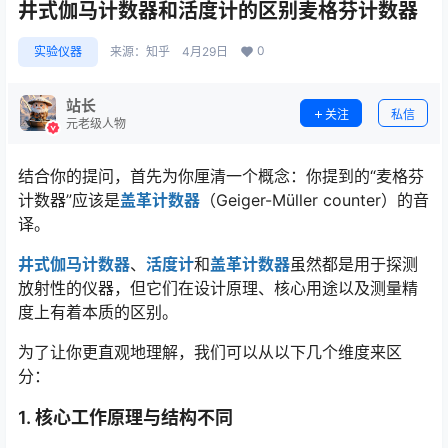
井式伽马计数器和活度计的区别麦格芬计数器
0
实验仪器
来源：
知乎
4月29日
站长
关注
私信
元老级人物
结合你的提问，首先为你厘清一个概念：你提到的“麦格芬
计数器”应该是
盖革计数器
（Geiger-Müller counter）的音
译。
井式伽马计数器
、
活度计
和
盖革计数器
虽然都是用于探测
放射性的仪器，但它们在设计原理、核心用途以及测量精
度上有着本质的区别。
为了让你更直观地理解，我们可以从以下几个维度来区
分：
1. 核心工作原理与结构不同