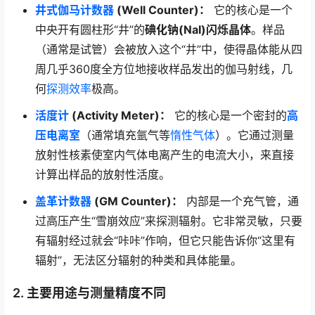
井式伽马计数器
(Well Counter)：
它的核心是一个
中央开有圆柱形“井”的
碘化钠(NaI)闪烁晶体
。样品
（通常是试管）会被放入这个“井”中，使得晶体能从四
周几乎360度全方位地接收样品发出的伽马射线，几
何
探测效率
极高。
活度计
(Activity Meter)：
它的核心是一个密封的
高
压电离室
（通常填充氩气等
惰性气体
）。它通过测量
放射性核素使室内气体电离产生的电流大小，来直接
计算出样品的放射性活度。
盖革计数器
(GM Counter)：
内部是一个充气管，通
过高压产生“雪崩效应”来探测辐射。它非常灵敏，只要
有辐射经过就会“咔咔”作响，但它只能告诉你“这里有
辐射”，无法区分辐射的种类和具体能量。
2. 主要用途与测量精度不同