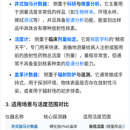
井式伽马计数器
：
侧重于
科研
与
微量分析
。它主要用
于测量活度非常低的样品（如
生物样本
、环境水样、
擦拭
测试
等），并且具备
能谱分析
功能，能鉴别出样
品中具体含有哪种放射性核素。
活度计
：
侧重于
临床
剂量标定
。它是
核医学科
的“精密
天平”，专门用来快速、准确地测量给病人注射或服用
前的放射性药物总活度（剂量），量程非常宽，但通
常不具备鉴别核素种类的
能谱分析
能力。
盖革计数器
：
侧重于
辐射防护
与巡测
。它通常做成手
持式，用于探测环境、物体表面是否存在放射性污
染，或者用于辐射场的初步排查。
3. 适用场景与活度范围对比
仪器名称
核心探测器
适用活度范围
井式伽马计数器
碘化钠(NaI)晶体
极低活度
(微量样品
分析