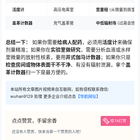
活度计
高压电离室
宽量程
(从微量到居里级
盖革计数器
充气盖革管
中低辐射场
(过高会饱和
总结一下：
如果你需要
给病人配药
，必须用
活度计
来确保
剂量精准；如果你在
实验室做研究
，需要分析血液或水样
里微量的放射性核素，要用
井式伽马计数器
；如果你只是
检查房间或物体表面干不干净
、有没有辐射泄漏，拿个
盖
革计数器
扫一下是最方便的。
本站所有文章图片视频来自互联网，如有侵权联系微信:
wuhan9129 处理 更多企业介绍点击
【导航网址】
点点赞赏，手留余香
给TA打赏
还没有人赞赏，快来当第一个赞赏的人吧！