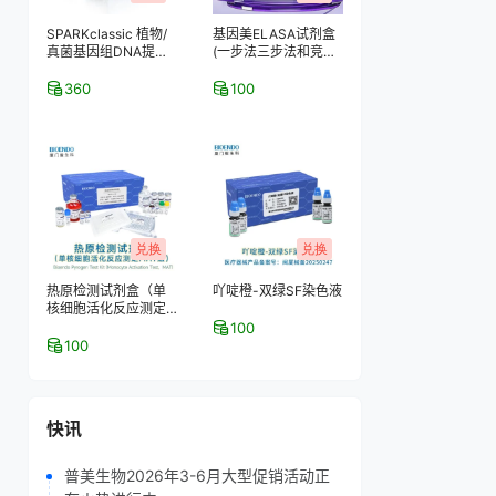
SPARKclassic 植物/
基因美ELASA试剂盒
真菌基因组DNA提取
(一步法三步法和竞争
试剂盒
法)
360
100
兑换
兑换
热原检测试剂盒（单
吖啶橙-双绿SF染色液
核细胞活化反应测定
MAT法）
100
100
快讯
普美生物2026年3-6月大型促销活动正