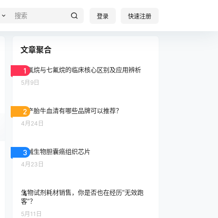
登录
快速注册
文章聚合
异氟烷与七氟烷的临床核心区别及应用辨析
1
5月9日
国产胎牛血清有哪些品牌可以推荐？
2
4月24日
大械生物胆囊癌组织芯片
3
4月23日
生物试剂耗材销售，你是否也在经历“无效跑
4
客”？
5月11日