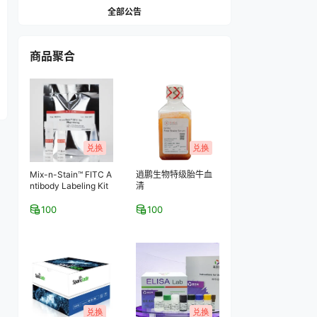
全部公告
商品聚合
兑换
兑换
Mix-n-Stain™ FITC A
逍鹏生物特级胎牛血
ntibody Labeling Kit
清
100
100
兑换
兑换