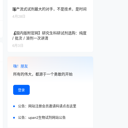
国产流式试剂最大的对手，不是技术，是时间
5
4月28日
【国内版附官网】研究生科研试剂选购：纯度
6
/ 批次 / 溶剂一次讲清
6月3日
嗨！朋友
所有的伟大，都源于一个勇敢的开始
登录
公告：
网站注册会员邀请码请点击这里
公告：
upan2生物试剂网站公告