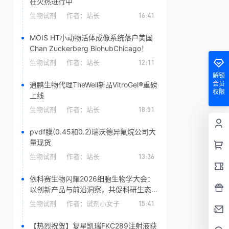
在火热进行中
生物试剂
作者：
站长
16:41
MOIS HT小动物活体成像系统落户美国
Chan Zuckerberg BiohubChicago！
生物试剂
作者：
站长
12:11
解锁
会员
逍鹏生物代理TheWell新品VitroGel®重磅
权限
上线
生物试剂
作者：
站长
18:51
pvdf膜(0.45和0.2)​瑞沃德异氟烷公司大
量现货
生物试剂
作者：
站长
13:36
依科赛生物闪耀2026细胞生物学大会：
以创新产品与前沿洞察，共促科研生态发
展
生物试剂
作者：
试剂小女子
15:41
【热烈祝贺】复星凯瑞FKC289注射液获