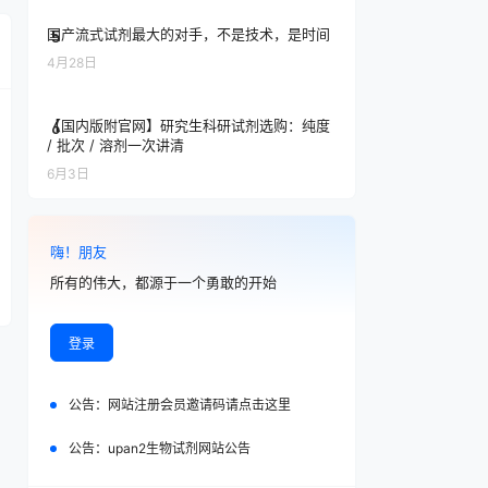
国产流式试剂最大的对手，不是技术，是时间
5
4月28日
【国内版附官网】研究生科研试剂选购：纯度
6
/ 批次 / 溶剂一次讲清
6月3日
嗨！朋友
所有的伟大，都源于一个勇敢的开始
登录
公告：
网站注册会员邀请码请点击这里
公告：
upan2生物试剂网站公告