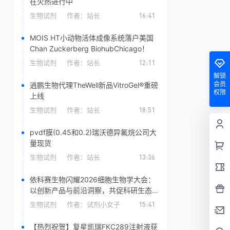
在火热进行中
生物试剂
作者：
站长
16:41
MOIS HT小动物活体成像系统落户美国
Chan Zuckerberg BiohubChicago！
生物试剂
作者：
站长
12:11
解锁
会员
逍鹏生物代理TheWell新品VitroGel®重磅
权限
上线
生物试剂
作者：
站长
18:51
pvdf膜(0.45和0.2)​瑞沃德异氟烷公司大
量现货
生物试剂
作者：
站长
13:36
依科赛生物闪耀2026细胞生物学大会：
以创新产品与前沿洞察，共促科研生态发
展
生物试剂
作者：
试剂小女子
15:41
【热烈祝贺】复星凯瑞FKC289注射液获