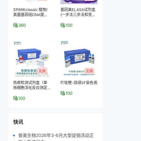
SPARKclassic 植物/
基因美ELASA试剂盒
真菌基因组DNA提取
(一步法三步法和竞争
试剂盒
法)
360
100
兑换
兑换
热原检测试剂盒（单
吖啶橙-双绿SF染色液
核细胞活化反应测定
MAT法）
100
100
快讯
普美生物2026年3-6月大型促销活动正