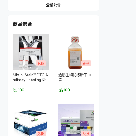
全部公告
商品聚合
兑换
兑换
Mix-n-Stain™ FITC A
逍鹏生物特级胎牛血
ntibody Labeling Kit
清
100
100
兑换
兑换