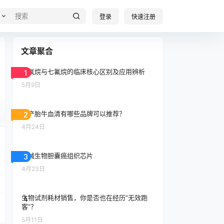
登录
快速注册
文章聚合
异氟烷与七氟烷的临床核心区别及应用辨析
1
5月9日
国产胎牛血清有哪些品牌可以推荐？
2
4月24日
大械生物胆囊癌组织芯片
3
4月23日
生物试剂耗材销售，你是否也在经历“无效跑
4
客”？
5月11日