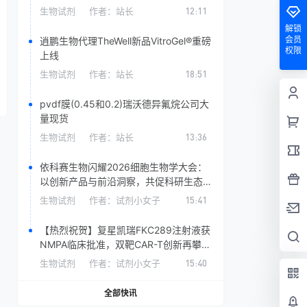
生物试剂
作者：
站长
12:11
解锁
会员
逍鹏生物代理TheWell新品VitroGel®重磅
权限
上线
生物试剂
作者：
站长
18:51
pvdf膜(0.45和0.2)​瑞沃德异氟烷公司大
量现货
生物试剂
作者：
站长
13:36
依科赛生物闪耀2026细胞生物学大会：
以创新产品与前沿洞察，共促科研生态发
展
生物试剂
作者：
试剂小女子
15:41
【热烈祝贺】复星凯瑞FKC289注射液获
NMPA临床批准，双靶CAR-T创新再攀高
峰！
生物试剂
作者：
试剂小女子
15:40
全部快讯