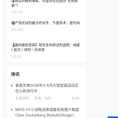
生物试剂耗材销售，你是否也在经历“无效跑
4
客”？
5月11日
国产流式试剂最大的对手，不是技术，是时间
5
4月28日
【国内版附官网】研究生科研试剂选购：纯度
6
/ 批次 / 溶剂一次讲清
6月3日
快讯
普美生物2026年3-6月大型促销活动正
在火热进行中
生物试剂
作者：
站长
16:41
MOIS HT小动物活体成像系统落户美国
Chan Zuckerberg BiohubChicago！