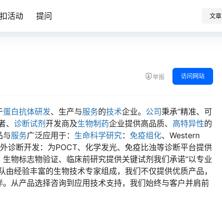
扣活动
提问
文章
访问网站
举报
于
蛋白
抗体
研发
、生产与
服务
的
技术
企业。
公司
秉承“精准、可
者、
诊断试剂
开发商及
生物制药
企业提供高品质、
高特异性
的
品与
服务
广泛应用于：
生命科学
研究
：
免疫组化
、Western
淀等体外诊断开发：为POCT、化学发光、免疫比浊等诊断平台提供
、生物标志物验证、临床前研究提供关键试剂我们承诺“以专业
团队由经验丰富的生物技术专家组成，我们不仅提供优质产品，
伴。从产品选择咨询到应用技术支持，我们始终与客户并肩前