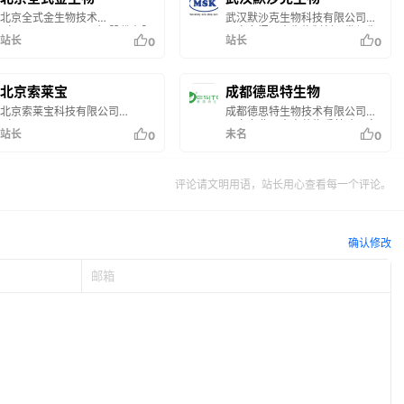
是湖北省专精特新企业、国家科
议支持的国家级专精特新“小巨
北京全式金生物技术
武汉默沙克生物‍‍‍‍科技有限公司是
技型中小企业、瞪羚企业等。 上
人”企业，也是上海市科技小巨
（TransGenBiotech）股份有限
一家专门从事生物制剂研发与生
成生物作为一家科技型企业,先后
人企业、G60科创走廊领军企
站长
站长
0
0
公司成立于2006年，总部坐落
产的企业。目前可提供各种抗
与国家兽药残留基准实验室（华
业、G60科创走廊科创新驱动
在北京市中关村东升国际科学
体、免疫学试剂盒、生化试剂、
中农业大学）、湖北省农业科学
100强、上海专精特新“小巨人”
园。作为一家国家高新企业，公
分子生物学试剂等多用途多属种
院、武汉
司主要从事分子生物学、细胞生
的高品质产品，服务涉及分子生
北京索莱宝
成都德思特生物
物学、蛋白类生物试剂的研发、
物学、细胞生物学、免疫学等生
北京索莱宝科技有限公司
成都德思特生物技术有限公司是
生产与销售。 全式金扎根于生命
命科学领域。 企业拥有一支‍‍‍‍由检
（Beijing Solarbio Science &
一家专业从事中药物质基础研究
科学领域的生物试剂行业，建立
验、生命科学、化工等专业人才
站长
未名
0
0
Technology Co.,Ltd.）始创于
及天然化合物纯化分离、中药化
了蛋白质原料平台和生物试剂开
组成的集研发生产、销售管理和
2004年，是一家集产品研发、
学对照品实物供应的科技型技术
发平台。目前员工近400名，其
技术服务于一体的核心团队，建
生产、销售和服务于一体综合性
服务企业，公司位于成都市温江
中40%为硕士及以上学历，拥有
立了完善的研发系统和生产设
的国家高新技术企业。公司总部
科技园区，集研发、生产、销售
专业的产品研发、销售和技术服
备，并与知名高校、研究机构、
评论请文明用语，站长用心查看每一个评论。
位于北京，拥有7200平米的研
于一体，经营面积4000余平方
务团队。 公司秉承“品质高…
重点企业等建立战略合作…
发和生产基地，并配有专业的研
米，其中分离纯化实验室1800
发团队和健全的质量体系、先进
平，合成实验室1200平，CNAS
的仓储和物流系统，经销和代理
检测中心1000平，为客户在药
确认修改
机构遍布全国。产品因可靠而稳
品、食品、化妆品、日化用品等
定的质量和完善的售后服务确立
相关领域提供整体解决方案，公
了“Sola…
司致力于打造中国最高效的药物
分离纯化及药品标准研究服…