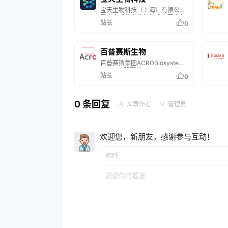
的研究和应用，提供国内领先、
模式，为客户提供一站式供应链
宝天生物科技（上海）有限公司
国际一流的试剂及自动化设备产
解决方案。…
是由全球荧光染料技术领导者美
品，并同时提供最为专业的病理
站长
0
国Biotium公司创始人、CEO 毛
诊断技术服务。中杉金桥致力于
飞博士于2007年在华创建，目
将创新免疫诊断和分子诊断技术
前已经发展成为国内知名的荧光
应用于中国病理领域，为中国病
试剂服务商。长期以来，宝天生
理源源不断地输送国际领先的高
百普赛斯生物
物聚焦荧光探针试剂研发、生产
质量产品。经过三十余年的发
百普赛斯集团ACROBiosystems
和销售于一体，产品覆盖生命科
展，中…
Group（股票代码：301080）
学研究、医疗诊断等各个领域。
站长
0
是成立于2010年的跨国生物科
宝天生物拥有一支由多名相关专
技公司，愿景是成为为全球生物
业的博士、硕士组成的研发队
医药、健康产业领域提供关键生
伍，在美国Biotium专家指导
物试剂、解决方案及创新商业模
下，公司已经在荧光分子探针应
0 条回复
文章作者
管理员
A
M
式的行业平台型基石企业。2021
用领域形成了自主知识…
年在创业板上市。百普赛斯集团
业务遍布全球，横跨亚洲、北美
洲、欧洲，在中国、美国、瑞士
欢迎您，新朋友，感谢参与互动！
等国家的16个城市设有办公室、
研发中心及生产基地。目前累计
服务客户超12000家，与全球知
名…