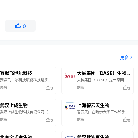
0
更多
赛默飞世尔科技
大械集团（DASE）生物
医药集团企业
赛默飞世尔科技赋能科技进步的
大械集团（DASE）是一家国际
全球领导者 我们的使命是帮助客
生物医药集团企业，由德国莱布
未名
站长
0
3
户使世界更健康、更清洁、更安
尼茨高分子材料研究所材料学博
全。我们帮助客户加速生命科学
士王文状博士创办，国外总部位
领域的研究、解决在分析领域所
于德国德累斯顿，国内总部位于
遇到的复杂问题与挑战、提高实
湖北省武汉市，旗下现有大械生
武汉上成生物
上海碧云天生物
验室生产力、通过提供诊断以及
物（DASE.BIO）、大械医疗
武汉上成生物科技有限公司（简
碧云天由在哈佛大学工作和学习
研发制造各类突破性的治疗方
（DASE.MD）、大械医学
称“上成生物”）位于湖北省武汉
的留学人员创办于2001年。20
法，从而改善患者的健康。
（DASE.SCI）、大械实验室
站长
站长
0
0
市江夏区东湖高新国际健康城
余年来专注于自主研发和生产。
（DASE.LAB）、大械器械
内，是一家致力于食品安全快速
2007年成立上海碧云天生物技
（DASE.ME）、大械数据库
检测技术及相关产品的研发、生
术有限公司，为国家级专精特新
（DASE.DATA)以及大械科技
产、销售的国家高新技术企业，
“小巨人”企业，并进一步入选建
（DASE.ST）。
北京全式金生物
武汉默沙克生物‍‍‍‍