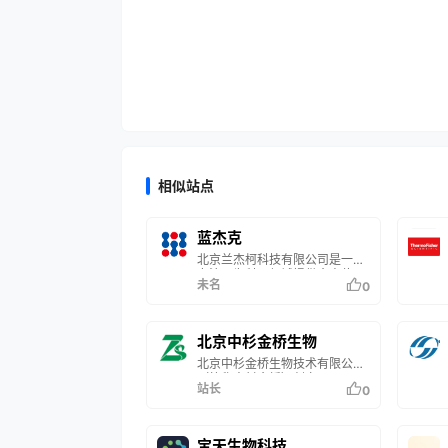
相似站点
蓝杰克
北京兰杰柯科技有限公司是一家
专注于为科研领域提供全方位、
未名
0
一体化产品与服务的科技企业。
公司依托强大的仓储物流体系，
遍布全国的销售网络，专业的销
售管理体系，为客户提供优质、
北京中杉金桥生物
高效、便捷服务，致力于成为全
北京中杉金桥生物技术有限公司
球综合实验室产品及服务供应
（简称中杉金桥）创立于 1991
商。 兰杰柯深耕行业20多年，
站长
0
年，是最早服务中国病理领域的
业务涵盖医药研发、诊断检测、
企业之一，也是中国专业病理试
科学研究、教育教学等多个领
剂及自动化设备的引领者。中杉
域。通过自主研发、品牌合作、
金桥专注于病理诊断试剂及设备
平台化运营与集成服务相结合的
宝天生物科技