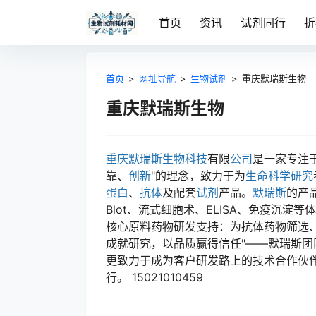
首页
资讯
试剂同行
折
首页
>
网址导航
>
生物试剂
>
重庆默瑞斯生物
重庆默瑞斯生物
重庆
默瑞斯
生物科技
有限
公司
是一家专注
靠、
创新
"的理念，致力于为
生命科学
研究
蛋白
、
抗体
及配套
试剂
产品。
默瑞斯
的产
Blot、流式细胞术、ELISA、免疫沉
核心原料药物研发支持：为抗体药物筛选
成就研究，以品质赢得信任"——默瑞斯
更致力于成为客户研发路上的技术合作伙
行。 15021010459