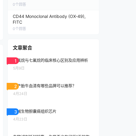
0
个回答
CD44 Monoclonal Antibody (OX-49),
FITC
0
个回答
文章聚合
异氟烷与七氟烷的临床核心区别及应用辨析
1
5月9日
国产胎牛血清有哪些品牌可以推荐？
2
4月24日
大械生物胆囊癌组织芯片
3
4月23日