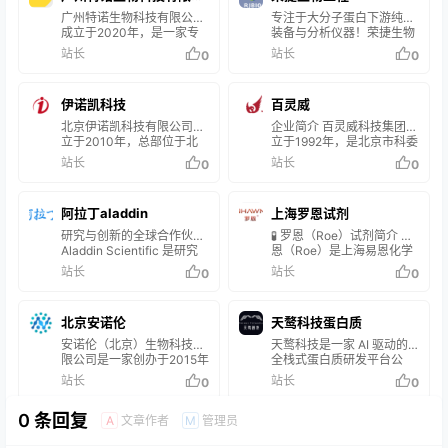
格，也包括部分半散装和散
造假事件层出不穷，而且
联网产品信息服务，同时提
生命科学研究提供技术服
司
广州特诺生物科技有限公司
专注于大分子蛋白下游纯化
装产品。 找试剂所售产品主
90%以上的试剂…
供最新的行业资讯、展会等
务。 万类生物总部位于
成立于2020年，是一家专
装备与分析仪器！荣捷生物
要针…
信息，为国内众多实验室供
沈阳，服务客户遍及全国28
注于科研服务和科研工具生
工程(苏州)有限公司成立于
站长
站长
0
0
应商和用户的良好信息交流
个大、中城市。拥有毕业于
产与销售的高新技术企业。
2011年，是一家坐落于苏州
及互动服务。
中国科学院、北京协和医学
我们致力于为科研工作者提
工业园区的行业高新技术企
院、南开大学、哥伦比亚大
供全面的科研辅助工具和高
业，工厂面积近5000平方
伊诺凯科技
学和纽约大学等国内外知名
百灵威
效的科研解决方案。 企业理
米，2022年销售额近2.4亿
院校的高端技术人才，硕、
念 专业锻造品质，服务打造
人民币，并于2020年9月入
北京伊诺凯科技有限公司成
企业简介 百灵威科技集团创
博学…
市场。诚信第一、服务质量
选苏州工业园区“上市苗圃
立于2010年，总部位于北
立于1992年，是北京市科委
第一、客户利益第一。 发展
企业”“高新技术企业”“瞪羚
京，在美国、香港、上海、
和中关村双重认定的国家高
站长
站长
0
0
目标 推动科学研究的创新与
企业”。荣捷生物专注于大
成都、河北等地设有分公
新技术企业，公司专注于化
发展，为生命科学及健康领
分子蛋白下游纯化装备与分
司，全国设有13个办事处，
学、材料和生命科学领域的
域的新突破提供支持。 产品
析仪器，广泛应用于单抗、
是一家致力于为全球科研工
超精细材料研发制造、科研
优势 涵盖从基础研究到高端
阿拉丁aladdin
疫苗、血制品、重组蛋白等
上海罗恩试剂
作者提供覆盖化学与生命科
服务，科技创新工程与产业
应用的广泛需求，提供高品
生物制药研发与生产企业，
学领域的试剂耗材、仪器设
链的集成式工业资源与科技
研究与创新的全球合作伙伴
🧪 罗恩（Roe）试剂简介 罗
质的科研工具产品和全方位
产品包括i-Axi…
备的一站式供应服务及数智
创新产业平台已成为科技与
Aladdin Scientific 是研究
恩（Roe）是上海易恩化学
的…
化采购解决方案的高新技术
工业发展的加速器。 百灵威
用化学品、生化试剂和生命
技术有限公司旗下的专业试
站长
站长
0
0
企业。 全球资源与供应链整
长期致力于平台建设与资源
科学试剂的全球供应商。自
剂品牌，致力于充分发挥公
合 伊诺凯拥有资深的国际化
投入 — 扩展科技创新工程
2009年成立以来，我们为
司自身的资源优势，为广大
管理团队，核心成员均具备
合作、整合产业链资源、扩
研究人员和研发团队提供可
科研工作者提供质量可靠的
国际知名化学试剂企业的高
北京安诺伦
展数字营销网络，进一步提
天鹜科技蛋白质
靠的材料 -- 从基础实验室
化学及生物领域产品，成为
级管理经验。作为Fisher
高科研服务水平。 基于
化学品到蛋白质和抗体等先
化学及生物等领域研发人员
安诺伦（北京）生物科技有
天鹜科技是一家 AI 驱动的
Scientific、默克、…
“Chemist-to-Chem…
进生命科学工具。 我们在美
的得力帮手。 🔬 核心产品
限公司是一家创办于2015年
全栈式蛋白质研发平台公
国、德国、爱尔兰、新加坡
领域 罗恩试剂的产品线丰
的创新型高科技企业，公司
司，通过构建“人无我有”的
站长
站长
0
0
和中国设有全球办事处，拥
富，涵盖通用试剂、分析试
由在国内科研试剂领域有着
超大规模蛋白质序列数据集/
有三座制造工厂和两个研发
剂、标准物质、合成试剂、
十几年从业经验的专业技术
标签库，并以此为基石打造
中心，致力于提供稳定的质
中间体、催化剂、生化试剂
0 条回复
团队和企业管理团队组建而
了蛋白质设计通用大模型，
文章作者
管理员
A
M
量、可靠的供应和实用的科
等。 🌐 科研应用覆盖 其产品
成，专门从事以抗体、蛋
实现了直接面向产业需求的
学支持。 值得信赖的科学供
内容广泛覆盖多个前沿科学