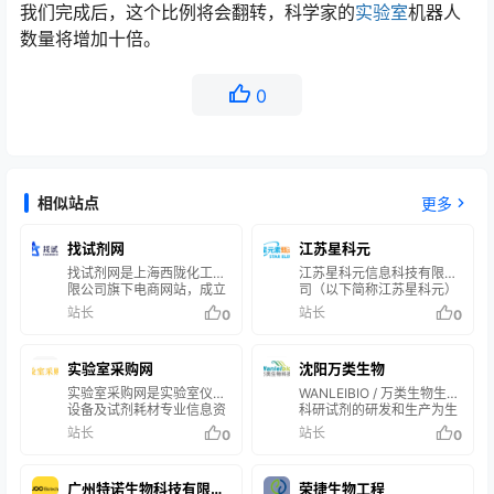
我们完成后，这个比例将会翻转，科学家的
实验室
机器人
数量将增加十倍。
0
相似站点
更多
找试剂网
江苏星科元
找试剂网是上海西陇化工有
江苏星科元信息科技有限公
限公司旗下电商网站，成立
司（以下简称江苏星科元）
于2017年5月。上海西陇化
是一家专注于生命科学产业
站长
站长
0
0
工有限公司为西陇科学（股
的高科技公司。旗下试剂品
票代码：002584）全资子
牌D&E，源自诊断
公司。依托西陇科学在行业
Diagnosis&电子化学
实验室采购网
沈阳万类生物
内逾30年的丰富经验及领先
Electronic的首字母。是由
的业界地位，运用共享模式
多名博士创办于2014年，
实验室采购网是实验室仪器
WANLEIBIO / 万类生物生物
集合200多家国内外试剂耗
并依托中科院、苏州大学、
设备及试剂耗材专业信息资
科研试剂的研发和生产为生
材知名品牌，涵盖生命科
南京工业大学等高等院校合
讯平台，为生命科学、科研
命科学研究提供技术服务
站长
站长
0
0
学、高端化学、材料科学、
作研发国产科研用试剂和消
院所、大专院校、医院、疾
沈阳万类生物科技有限公司
分析科学、仪器耗材、实验
耗品，积极推动生命科学的
控、生物工程、医药企业、
（简称“万类生物”）创立于
室系统建设六大产品领域，
创新和产业化应用。当前国
检验检疫、农林畜牧、食
2008年4月，专业从事生物
包装大小从克级到大包装规
广州特诺生物科技有限公
内试剂市场混乱，科研试剂
荣捷生物工程
品、环保等行业提供优质互
科研试剂的研发和生产，为