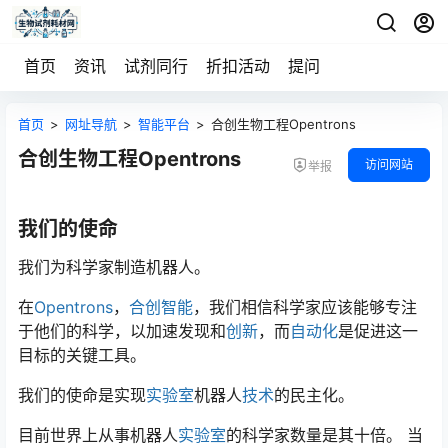
首页
资讯
试剂同行
折扣活动
提问
首页
>
网址导航
>
智能平台
>
合创生物工程Opentrons
合创生物工程Opentrons
访问网站
举报
我们的使命
我们为科学家制造机器人。
在
Opentrons
，
合创智能
，我们相信科学家应该能够专注
于他们的科学，以加速发现和
创新
，而
自动化
是促进这一
目标的关键工具。
我们的使命是实现
实验室
机器人
技术
的民主化。
目前世界上从事机器人
实验室
的科学家数量是其十倍。 当