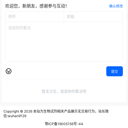
白、细胞、化学品为核心的
功能蛋白精准设计。以自研
应，助力…
领域，包括： 分析化学 …
试剂产品研发与销售。 自公
蛋白质大模型为核心引擎，
欢迎您，新朋友，感谢参与互动！
确认修改
司成立以来一直以“客户至
天鹜科技开发科研智能体与
上”为公司核心价值观，专
自动化实验装置，打造了AI
注于为生命科学和生物技术
蛋白质研发全栈式平台：从
领域的客户提供优质的产品
市场/文献/专利调研，到分
和技术服务。本着始终拥有
子设计、小试验证、中试工
的服务热忱，安诺伦生物致
艺优化，直至生产放大。通
力于成长为我国重要的生命
过AI全面走进产业应用场
科学试剂和成…
景，突…
提交
暂无讨论，说说你的看法吧
Copyright © 2026
本站为生物试剂相关产品展示无交易行为，站长微
信:wuhan9129
鄂ICP备19005156号-44