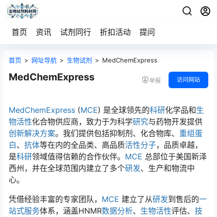
首页
资讯
试剂同行
折扣活动
提问
首页
>
网址导航
>
生物试剂
>
MedChemExpress
MedChemExpress
访问网站
举报
MedChemExpress
(
MCE
) 是全球领先的
科研
化学品和
生
物
活性
化合物供应商，致力于为科学
研究
与药物开发提供
创新
解决方案
。我们提供包括抑制剂、化合物库、
重组蛋
白
、
抗体
等在内的全品类、高品质
活性
分子
，品质卓越，
是
科研
领域值得信赖的合作伙伴。
MCE
总部位于美国新泽
西州，并在全球范围内建立了多个
研发
、生产和物流中
心。
凭借经验丰富的专家团队，
MCE
建立了从
研发
到售后的
一
站式服务
体系，涵盖HNMR
数据
分析
、
生物
活性
评估、
技