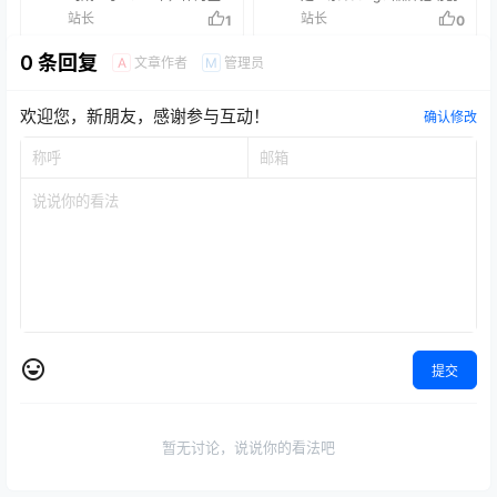
研研究所长期供应…
科…
已整体通过ISO 9001:2015
和服务，助力他们对科学发
物技术与医学诊断领域的新
新的生物科技公司，专注于
站长
站长
1
0
质量管理体系认证。公司建
现的探索求。 帮助研究人员
兴企业，致力于纳米抗体和
开发高品质抗体、抗体组合
有实验动物房和配备先进的
找到新的解决方案是我们每
噬菌体技术的深度研发，应
及多因子ELISA试剂盒等产
实验仪器，以保证动物的品
天的主要任务，但这并不是
0 条回复
用于生命科学、医药健康及
品。 我们的品牌标志——一
文章作者
管理员
A
M
质和实验研究的准确可靠
我们唯一的任务。我们还致
生物诊断等多个领域。 本公
只精挑细选的松鼠，正象征
性。 公司由海内外…
力于针对全球面临的其他问
司从国外引进多项领先的技
着我们对每一款产品所秉持
题来帮…
术及
的严谨与专注，也体现了我
欢迎您，新朋友，感谢参与互动！
确认修改
们对更聪明、更高效解决方
案的不懈追求。基于这样的
坚持，我们于2021年荣获
CiteAb Award 的“Highly
Commended…
提交
暂无讨论，说说你的看法吧