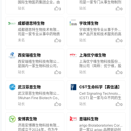
为全球综合实验室产品及服
以及研发制造各类突破性的
国际生物医药集团企业，由
司是一家专门从事生物制剂
务供应商。 兰杰柯深耕行业
治疗方法，从而改善患者的
德国莱布尼茨高分子材料研
研发与生产的企业。目前可
站长
站长
3
0
20多年，业务涵盖医药研
健康。
究所材料学博士王文状博士
提供各种抗体、免疫学试剂
发、诊断检测、科学研究、
创办，国外总部位于德国德
盒、生化试剂、分子生物学
教育教学等多个领域。通过
累斯顿，国内总部位于湖北
试剂等多用途多属种的高品
自主研发、品牌合作、平台
成都德思特生物
宇玫博生物
省武汉市，旗下现有大械生
质产品，服务涉及分子生物
化运营与集成服务相结合的
物（DASE.BIO）、大械医
学、细胞生物学、免疫学等
成都德思特生物技术有限公
宇玫博生物专业从事于外泌
模式，为客户提供一站式供
疗（DASE.MD）、大械医
生命科学领域。 企业拥有一
司是一家专业从事中药物质
体产品开发和技术服务的高
应链解决方案。…
学（DASE.SCI）、大械实
支‍‍‍‍由检验、生命科学、化工
基础研究及天然化合物纯化
科技公司。2015年成立于上
未名
站长
0
0
验室（DASE.LAB）、大械
等专业人才组成的集研发生
分离、中药化学对照品实物
海张江高科技园区，是国内
器械（DASE.ME）、大械
产、销售管理和技术服务于
供应的科技型技术服务企
最早开展外泌体研究、服务
数据库（DASE.DATA)以及
一体的核心团队，建立了完
业，公司位于成都市温江科
及相关试剂开发的专业公
大械科技（DASE.ST）。
西安瑞禧生物
善的研发系统和生产设备，
上海优宁维生物
技园区，集研发、生产、销
司，现已发展为专业化外泌
并与知名高校、研究机构、
售于一体，经营面积4000
体药物递送和试剂方案的供
西安瑞禧生物科技有限公司
上海优宁维生物科技股份有
重点企业等建立战略合作…
余平方米，其中分离纯化实
应商。 公司拥有2000平米
是国内一家生物科技公司，
限公司（简称：优宁维，股
验室1800平，合成实验室
GMP标准厂房，高端仪器设
我公司专注于生产销售科研
票代码：301166）自2004
站长
站长
0
0
1200平，CNAS检测中心
施设备，实现生产规范化、
级别的药物传递和药物纳米
年成立以来一直专注于抗体
1000平，为客户在药品、
规模化，为进入国际市场打
靶向方面的产品，公司一直
及相关产品，是国内专业、
食品、化妆品、日化用品等
下基础。 业务范围包括：新
致力于研发纳米靶向科研产
全面的抗体供应商和抗体专
相关领域提供整体解决方
武汉菲恩生物
型药物载体的研发、外泌体
CST生命科学【赛信通】
品以满足国内广大科研院校
家，十多年来，正努力发展
案，公司致力于打造中国最
规模化提纯和生产、外泌体
及其他相关科研单位的需
成为生命科学一站式供应
武汉菲恩生物科技有限公司
Cell Signaling Technology
高效的药物分离纯化及药品
诊断试剂研发、外泌体相关
求。我公司目前经营的产品
商。公司总部位于上海，全
(Wuhan Fine Biotech Co.,
(CST) 是一家与众不同的生
标准研究服…
产品的…
主要有合成磷脂，PEG衍生
国设有26个办事处，10个境
Ltd.)面向国内外市场，专业
命科学公司，由活跃在一线
站长
站长
0
0
物，嵌段共聚物，纳米金，
内销售子公司。 我们长期聚
研发、生产和销售ELISA试
的研究科学家创立、拥有和
磁性纳米颗粒，介孔二氧化
焦于生命科学、生物医药、
剂盒、抗体、重组蛋白及相
经营，在二十余年间，其产
硅，活性荧光染料，荧光量
医疗诊断、分析检测等领
关试剂。公司坐落于中国光
品和服务质量、技术创新和
子点，点击化学和大环配体
安博赛生物
域，公司整合了国内外50多
恩瑞科生物
谷生物城——武汉国家生物
科学严谨性均达到最高标
等等，这些产品在国内给数
家行业知名品牌，提供800
产业基地，建有现代化的研
准。我们始终如一地为全球
济南安博赛生物科技有限公
arigo Biolaboratories Corp.
家高校实验室和数十家中科
多万种以抗体为核心的生命
发中心和标准的生产车间，
同行科学家提供高质量产品
司成立于2024年，作为生
是一家以 arigo 品牌驱动创