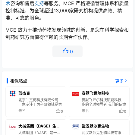
术
咨询和售后
支持
等服务。MCE 严格遵循管理体系和质量
控制标准，为全球超过13,000家研究机构提供高效、精
准、可靠的服务。
MCE 致力于推动药物发现领域的创新，是您在科学探索和
制药研究方面值得信赖的长期合作伙伴。
0
相似站点
更多
蓝杰克
赛默飞世尔科技
北京兰杰柯科技有限公司是
赛默飞世尔科技赋能科技进
一家专注于为科研领域提供
步的全球领导者 我们的使命
全方位、一体化产品与服务
是帮助客户使世界更健康、
未名
未名
0
0
的科技企业。公司依托强大
更清洁、更安全。我们帮助
的仓储物流体系，遍布全国
客户加速生命科学领域的研
的销售网络，专业的销售管
究、解决在分析领域所遇到
大械集团（DASE）生物
武汉默沙克生物‍‍‍‍
理体系，为客户提供优质、
的复杂问题与挑战、提高实
高效、便捷服务，致力于成
验室生产力、通过提供诊断
医药集团企业
大械集团（DASE）是一家
武汉默沙克生物‍‍‍‍科技有限公