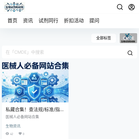
首页
资讯
试剂同行
折扣活动
提问
全部标签
CMDE
私藏合集！查法规/标准/指导
原则，这15个网站够用了
医械人必备网站合集
（收藏备用）
生物资讯
42
0