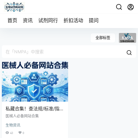
首页
资讯
试剂同行
折扣活动
提问
全部标签
NMPA
私藏合集！查法规/标准/指导
原则，这15个网站够用了
医械人必备网站合集
（收藏备用）
生物资讯
43
0